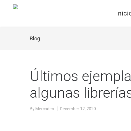
Inici
Blog
Últimos ejemplar
algunas librería
By
Mercadeo
December 12, 2020